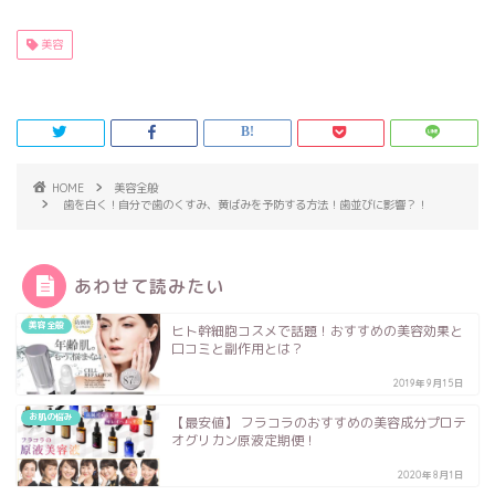
美容
HOME
美容全般
歯を白く！自分で歯のくすみ、黄ばみを予防する方法！歯並びに影響？！
あわせて読みたい
美容全般
ヒト幹細胞コスメで話題！おすすめの美容効果と
口コミと副作用とは？
2019年9月15日
お肌の悩み
【最安値】 フラコラのおすすめの美容成分プロテ
オグリカン原液定期便！
2020年8月1日