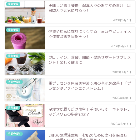
美容全般
美味しい青汁登場！酵素入りのおすすめ青汁！毎
日飲んで元気になろう！
2019年3月3日
美容全般
怪我や病気になりにくくする！ヨガやピラティス
で体質改善を目指そう！
2019年3月27日
美容全般
プロテイン、葉酸、関節・燃焼サポートサプリメ
ント！楽して健康に！
2019年4月3日
お肌の悩み
馬プラセンタ原液美容液で肌の老化を改善！「プ
ラセンタファインエクストレム」
2020年8月1日
美容全般
足痩せが履くだけ簡単！手間いらず！キャットレ
ッグスリムの秘密とは？
2020年8月14日
お肌の悩み
お肌の乾燥注意報！お肌のために室内を保湿し