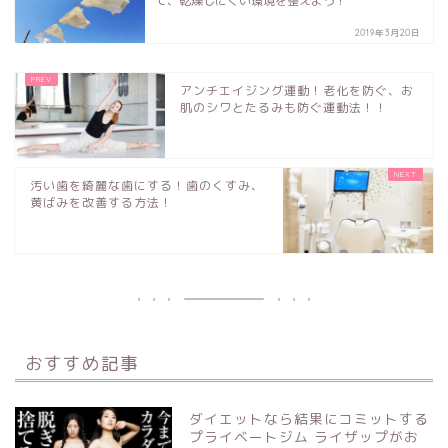
て、乾燥しにくい環境を整えよう！
2019年3月20日
アンチエイジング運動！老化を防ぐ、お
肌のシワとたるみも防ぐ運動法！！
汚い歯を綺麗な歯にする！歯のくすみ、
黄ばみを改善する方法！
おすすめ記事
ダイエットなら結果にコミットする
プライベートジム ライザップがお