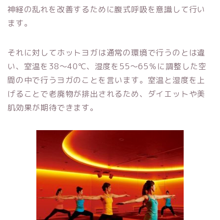
神経の乱れを改善するために腹式呼吸を意識して行い
ます。
それに対して
ホットヨガは
通常の環境で行うのとは違
い、
室温を38～40℃、湿度を55～65％に調整した空
間の中で行うヨガのことを言います。室温と湿度を上
げることで老廃物が排出されるため、ダイエットや美
肌効果が期待できます。