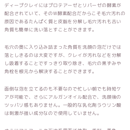
ディープクレイにはプロテアーゼとリパーゼの酵素が
配合されていて、そのW酵素配合だからこそ毛穴汚れの
原因であるたんぱく質と皮脂を分解し毛穴汚れも古い
角質も簡単に洗い落とすことができます。
毛穴の奥に入り込み詰まった角質を
洗顔の泡だけでは
落としきるのは大変ですが、クレイが
汚れなど
を
分解
し
吸着することですっきり取り除き
、毛穴の黒ずみや
角栓を根元から解決することができます。
面倒な泡を立てるのも不要なので忙しい朝でも時短ケ
アが可能で、さらにアルガンオイル配合で、洗顔後の
ツッパリ感もありません。
一般的な乳化剤ラウリン酸
は刺激が強い成分なので使用していません。