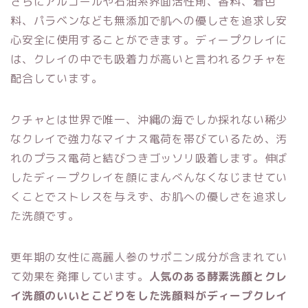
さらにアルコールや
石油系界面活性剤、香料
、
着色
料
、
パラベン
なども無添加で肌への優しさを追求し安
心安全に使用することができます。ディープクレイに
は、
クレイの中でも吸着力が高いと言われるクチャを
配合しています。
クチャとは世界で唯一、沖縄の海でしか採れない稀少
なクレイで強力なマイナス電荷を帯びているため、汚
れのプラス電荷と結びつきゴッソリ吸着します
。伸ば
したディープクレイを顔にまんべんなくなじませてい
くことでストレスを与えず、お肌への優しさを追求し
た洗顔です。
更年期の女性に高麗人参のサポニン成分が含まれてい
て効果を発揮しています。
人気のある酵素洗顔とクレ
イ洗顔のいいとこどりをした洗顔料がディープクレイ