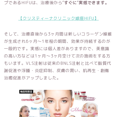
プであるHIFUは、治療後から
’すぐに’実感できます。
【クリスティーナクリニック銀座HIFU】
そして、治療直後から3ヶ月間は新しいコラーゲン線維
が生成され6ヶ月～1年程の期間、効果が持続するのが
一般的です。実感には個人差がありますので、美意識
の高い方などは1ヶ月～3ヶ月空けて次の施術をする方
もいます。VLS注射は従来のBNLS注射と比べて脂質代
謝促進や浮腫・炎症抑制、皮膚の潤い、肌再生・創傷
治癒促進がアップしました。