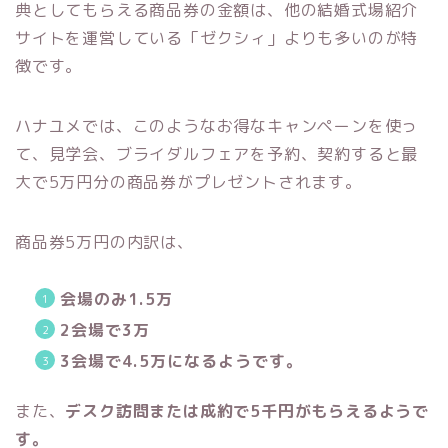
典としてもらえる商品券の金額は、他の結婚式場紹介
サイトを運営している「ゼクシィ」よりも多いのが特
徴です。
ハナユメでは、このようなお得なキャンペーンを使っ
て、見学会、ブライダルフェアを予約、
契約すると最
大で
5
万円分の商品券がプレゼント
されます。
商品券
5
万円の内訳は、
会場のみ
1.5
万
2
会場で
3
万
3
会場で
4.5
万になるようです。
また、
デスク訪問または成約で
5
千円が
もらえるようで
す。