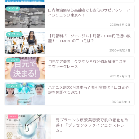
トレンド
白内障治療なら高齢者でも安心のサピアタワーア
イクリニック東京へ！
2020年8月12日
ダイエット
【月額制パーソナルジム】月額29,800円で通い放
題！ELEMENTの口コミは？
2020年8月24日
トレンド
目元ケア最強！クマやシミなど悩み解決エステ！
エヴァーグレース
2020年7月12日
トレンド
ハナユメ割のCMは本当？ 割引金額は？口コミや
評判を調べてみた！
2020年8月1日
馬プラセンタ原液美容液で肌の老化を改
善！「プラセンタファインエクストレ
ム...