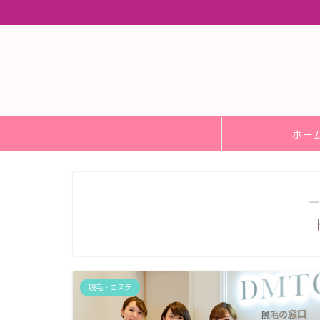
ホー
―
脱毛・エステ