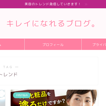
美容のトレンド発信していきます！
キレイになれるブログ。
ム
プロフィール
プライ
 TAG ―
トレンド
お肌の悩み