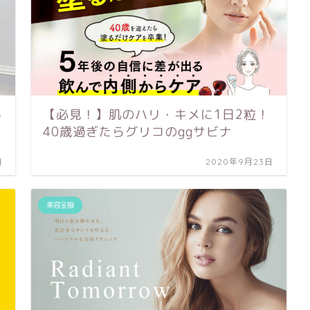
ら
【必見！】肌のハリ・キメに1日2粒！
40歳過ぎたらグリコのggサビナ
日
2020年9月23日
美容全般